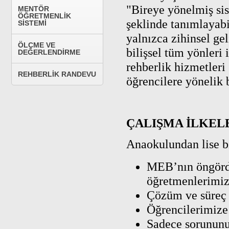
"Bireye yönelmiş sis
MENTÖR
ÖĞRETMENLİK
şeklinde tanımlayab
SİSTEMİ
yalnızca zihinsel gel
ÖLÇME VE
bilişsel tüm yönleri
DEĞERLENDİRME
rehberlik hizmetleri
REHBERLİK RANDEVU
öğrencilere yönelik b
ÇALIŞMA İLKEL
Anaokulundan lise bi
MEB’nın öngördü
öğretmenlerimiz
Çözüm ve süreç 
Öğrencilerimize 
Sadece sorununu 