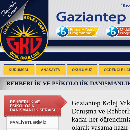
KURUMSAL
ANASAYFA
OKULUMUZ
ÖĞRENCİ BİLGİ
REHBERLİK VE PSİKOLOJİK DANIŞMANLIK
Gaziantep Kolej Vakf
REHBERLİK VE
PSİKOLOJİK
Danışma ve Rehberli
DANIŞMANLIK SERVİSİ
kadar her öğrencimiz
FAALİYETLERİMİZ
olarak yaşama hazır 