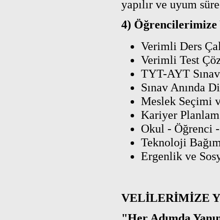
yapılır ve uyum sürec
4) Öğrencilerimize
Verimli Ders Ça
Verimli Test Çö
TYT-AYT Sınav S
Sınav Anında Di
Meslek Seçimi v
Kariyer Planlam
Okul - Öğrenci - 
Teknoloji Bağım
Ergenlik ve Sos
VELİLERİMİZE 
"Her Adımda Yanın